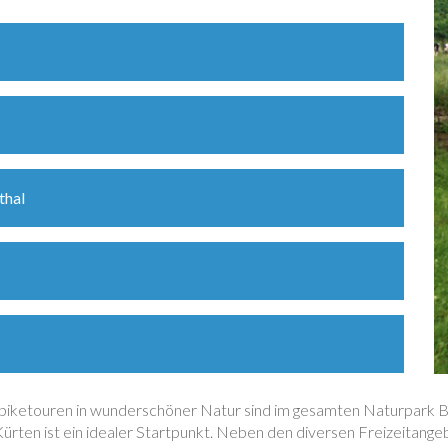
thal
iketouren in wunderschöner Natur sind im gesamten Naturpark B
rten ist ein idealer Startpunkt. Neben den diversen Freizeitangeb