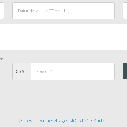
en
* -
3 x 9 =
Adresse: Richerzhagen 40, 51515 Kürten