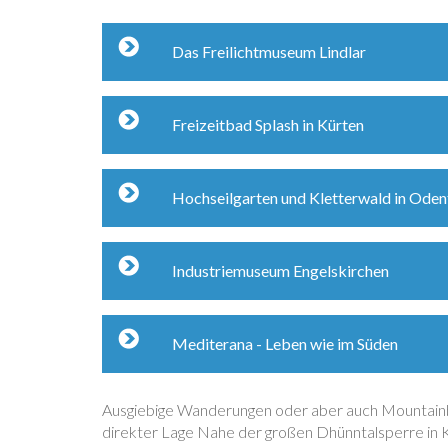
Das Freilichtmuseum Lindlar
Freizeitbad Splash in Kürten
Hochseilgarten und Kletterwald in Oden
Industriemuseum Engelskirchen
Mediterana - Leben wie im Süden
Ausgiebige Wanderungen oder aber auch Mountainb
direkter Lage Nahe der großen Dhünntalsperre in Kü