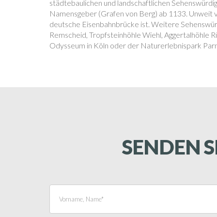
städtebaulichen und landschaftlichen Sehenswürdigk
Namensgeber (Grafen von Berg) ab 1133. Unweit vo
deutsche Eisenbahnbrücke ist. Weitere Sehenswü
Remscheid, Tropfsteinhöhle Wiehl, Aggertalhöhle R
Odysseum in Köln oder der
Naturerlebnispark Pa
SENDEN S