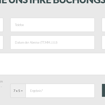
en
* -
7 x 5 =