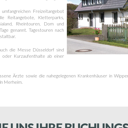
 umfangreichen Freizeitangebot
lle Reitangebote, Kletterparks,
sialand, Rheintouren, Dom und
Tage genannt. Tagestouren nach
taltbar.
uch die Messe Düsseldorf sind
oder Kurzaufenthalte ab einer
lassene Ärzte sowie die nahegelegenen Krankenhäuser in Wippe
öln Merheim.
IE UNS IHRE BUCHUN